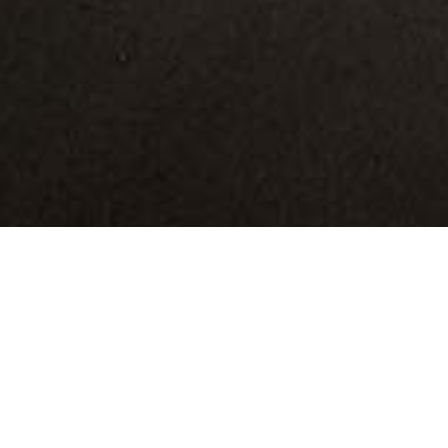
Ci siamo guadagnati la
reputazione di leader
del settore grazie alla
nostra dedizione,